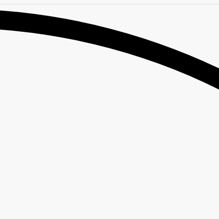
nl
en